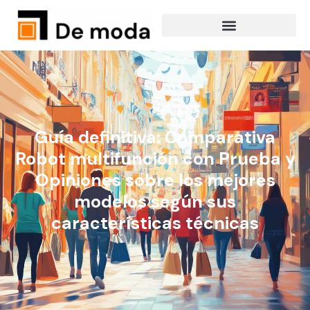
Guía definitiva: Comparativa
Robot multifunción con Prueba y
Opiniones sobre los mejores
modelos según sus
características técnicas